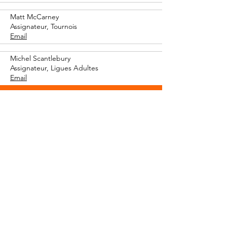
Matt McCarney
Assignateur, Tournois
Email
Michel Scantlebury
Assignateur, Ligues Adultes
Email
S'ABONNER À NOTRE
INFOLETTRE
Restez à l'affût des dernières nouvelles,
des informations sur les cliniques, des
événements et des annonces importantes
de l'AABMM.