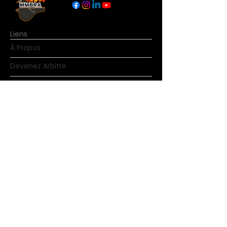
Liens
À Propos
Devenez Arbitre
Nouvelles
Règles du basketball
Contact
© Copyright MMBRA Tous droits réservés.
Aucune partie de MMBRA.basketball ne
peut être dupliquée, redistribuée ou
modifiée sous quelque forme que ce soit. En
accédant aux pages de MMBRA.basketball,
vous acceptez de respecter les termes et