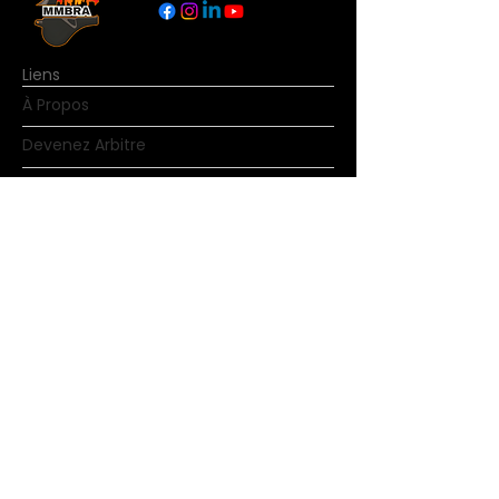
Liens
À Propos
Devenez Arbitre
Nouvelles
Règles du basketball
Contact
© Copyright MMBRA Tous droits réservés.
Aucune partie de MMBRA.basketball ne
peut être dupliquée, redistribuée ou
modifiée sous quelque forme que ce soit. En
accédant aux pages de MMBRA.basketball,
vous acceptez de respecter les termes et