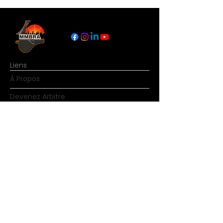
Liens
À Propos
Devenez Arbitre
Nouvelles
Règles du basketball
Contact
© Copyright MMBRA Tous droits réservés.
Aucune partie de MMBRA.basketball ne