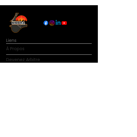
Liens
À Propos
Devenez Arbitre
Nouvelles
Règles du basketball
Contact
© Copyright MMBRA Tous droits réservés.
Aucune partie de MMBRA.basketball ne