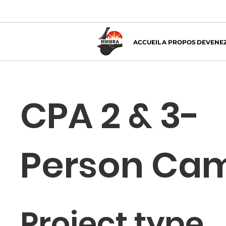
ACCUEIL
A PROPOS
DEVENEZ
CPA 2 & 3-
Person Ca
Project type