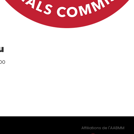
u
:00
Affiliations de l'AABMM